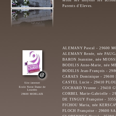
selon ses moyens les action
Parents d'Eleves.
ALEMANY Pascal - 29600 
ALEMANY Renée, née PAUG
BARON Jeannine, née MIOS
BODILIS Anne-Marie, née 
BODILIS Jean-François - 
CARAES Dominique - 2960
CASTEL Lucie - 29410 P
Site internet
Ecole Notre Dame de
COCHARD Yvonne - 29410 
Lourdes
CORBEL Marie-Gabrielle -
29600 MORLAIX
DE TINGUY Françoise - 33
FICHOU Maria, née KERSC
FLOCH Françoise - 29600