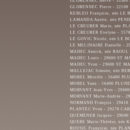
GLORENNEC Hervé - 35380
GLORENNEC Pierre - 22100
KERLEO Françoise, née LE
LAMANDA Anette, née PEN
LE CREURER Marie, née P
LE CREURER Evelyne - 357
LE GOVIC Nicole, née LE 
LE MELINAIRE Danielle - 
MADEC Annick, née RAOUL 
MADEC Louis - 29600 ST 
MADEC Yvon - 29600 ST M
MALLEJAC Simone, née B
MOREL Mireille - 56400 P
MOREL Yann - 56400 PLUN
MORVANT Jean-Yves - 296
MORVANT Marie-Andrée - 
NORMAND François - 2941
PLANTEC Yvon - 29270 CA
QUEMENER Jacques - 2960
QUERE Marie-Thérèse, née
ROUSIC Françoise, née PL