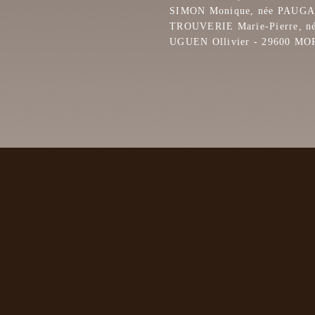
SIMON Monique, née PAUG
TROUVERIE Marie-Pierre, 
UGUEN Ollivier - 29600 M